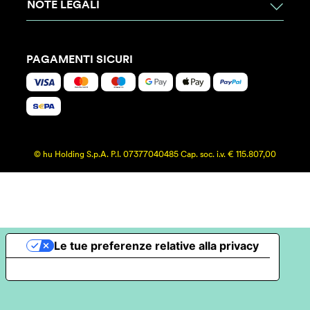
NOTE LEGALI
PAGAMENTI SICURI
© hu Holding S.p.A. P.I. 07377040485 Cap. soc. i.v. € 115.807,00
Le tue preferenze relative alla privacy
Informativa sulla raccolta