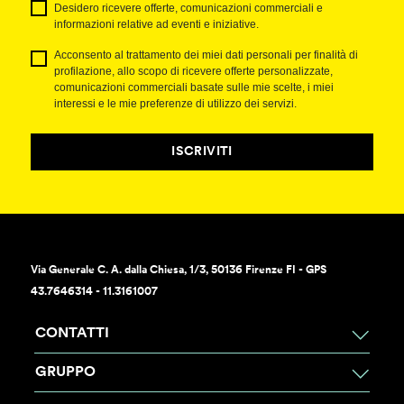
Desidero ricevere offerte, comunicazioni commerciali e
informazioni relative ad eventi e iniziative.
Acconsento al trattamento dei miei dati personali per finalità di
profilazione, allo scopo di ricevere offerte personalizzate,
comunicazioni commerciali basate sulle mie scelte, i miei
interessi e le mie preferenze di utilizzo dei servizi.
ISCRIVITI
Via Generale C. A. dalla Chiesa, 1/3, 50136 Firenze FI - GPS
43.7646314 - 11.3161007
CONTATTI
GRUPPO