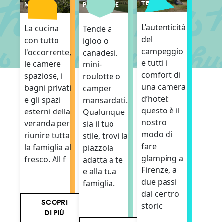
TENDE
MOBILI
PIAZZOLE
L’autenticità
La cucina
Tende a
del
con tutto
igloo o
campeggio
l'occorrente,
canadesi,
e tutti i
le camere
mini-
comfort di
spaziose, i
roulotte o
una camera
bagni privati
camper
d’hotel:
e gli spazi
mansardati.
questo è il
esterni della
Qualunque
nostro
veranda per
sia il tuo
modo di
riunire tutta
stile, trovi la
fare
la famiglia al
piazzola
glamping a
fresco. All f
adatta a te
Firenze, a
e alla tua
due passi
famiglia.
dal centro
SCOPRI
storic
DI PIÙ