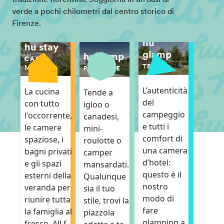
verde a pochi chilometri dal centro storico di
Firenze.
hu
hu stay
glamp
hu camp
CASE
TENDE
MOBILI
PIAZZOLE
L’autenticità
La cucina
Tende a
del
con tutto
igloo o
campeggio
l'occorrente,
canadesi,
e tutti i
le camere
mini-
comfort di
spaziose, i
roulotte o
una camera
bagni privati
camper
d’hotel:
e gli spazi
mansardati.
questo è il
esterni della
Qualunque
nostro
veranda per
sia il tuo
modo di
riunire tutta
stile, trovi la
fare
la famiglia al
piazzola
glamping a
fresco. All f