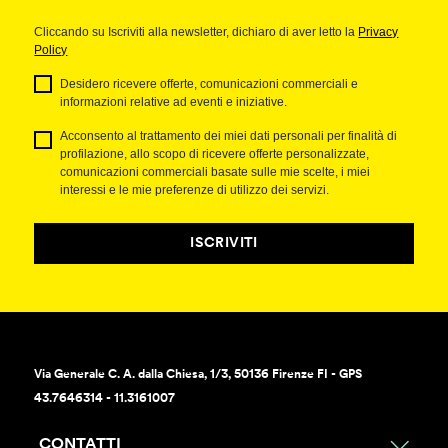
Cliccando su Iscriviti alla newsletter, dichiaro di aver letto la
Privacy
Policy
Desidero ricevere offerte, comunicazioni commerciali e
informazioni relative ad eventi e iniziative.
Acconsento al trattamento dei miei dati personali per finalità di
profilazione, allo scopo di ricevere offerte personalizzate,
comunicazioni commerciali basate sulle mie scelte, i miei
interessi e le mie preferenze di utilizzo dei servizi.
ISCRIVITI
Via Generale C. A. dalla Chiesa, 1/3, 50136 Firenze FI - GPS
43.7646314 - 11.3161007
CONTATTI