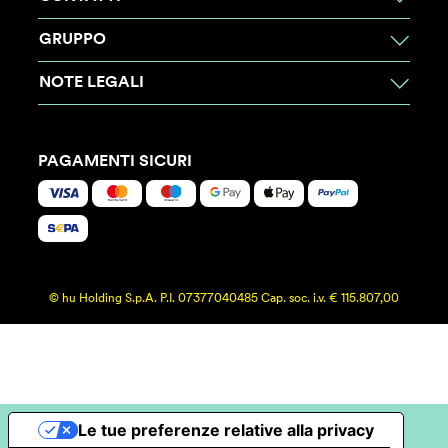
GRUPPO
NOTE LEGALI
PAGAMENTI SICURI
© hu Holding S.p.A. P.I. 07377040485 Cap. soc. i.v. € 115.807,00
Le tue preferenze relative alla privacy