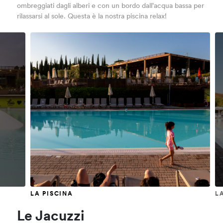
ombreggiati dagli alberi e con un bordo dall'acqua bassa per
rilassarsi al sole. Questa è la nostra piscina relax!
LA PISCINA
LA 
Le Jacuzzi