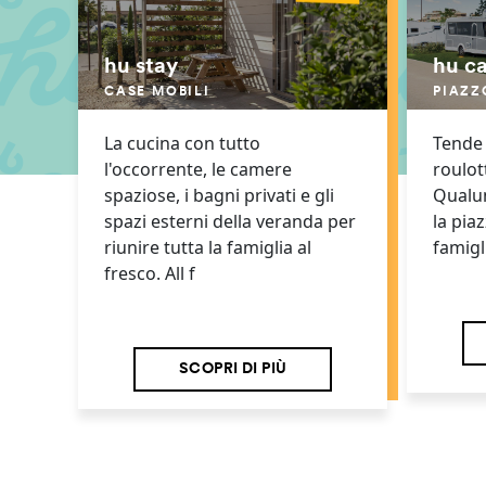
hu stay
hu c
CASE MOBILI
PIAZZ
La cucina con tutto
Tende 
l'occorrente, le camere
roulot
spaziose, i bagni privati e gli
Qualunq
spazi esterni della veranda per
la piaz
riunire tutta la famiglia al
famigl
fresco. All f
SCOPRI DI PIÙ