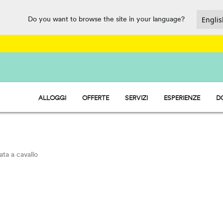
Do you want to browse the site in your language?
ALLOGGI
OFFERTE
SERVIZI
ESPERIENZE
D
HU STAY - CASE MOBILI
PARCO ACQUATICO
HU CAMP - PIAZZOLE
RISTORAZIONE, MARKET E PUNT
HU GLAMP - TENDE
SPORT E DIVERTIMENTO
PET FRIENDLY
ata a cavallo