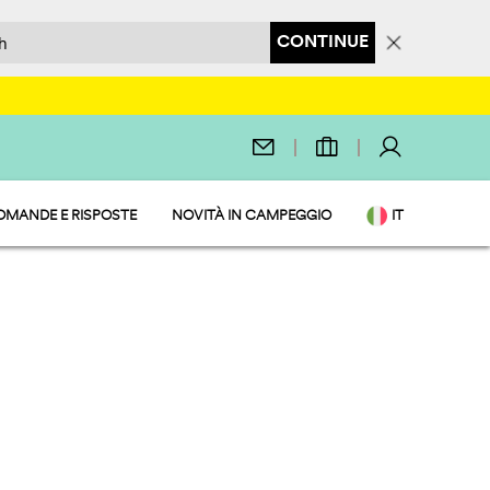
CONTINUE
OMANDE E RISPOSTE
NOVITÀ IN CAMPEGGIO
IT
EN
O SERVIZI
DE
NL
FR
PL