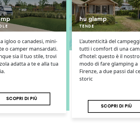
amp
hu glamp
OLE
TENDE
a igloo o canadesi, mini-
L’autenticità del campegg
te o camper mansardati.
tutti i comfort di una ca
ue sia il tuo stile, trovi
d’hotel: questo è il nostro
zola adatta a te e alla tua
modo di fare glamping a
ia.
Firenze, a due passi dal c
storic
SCOPRI DI PIÙ
SCOPRI DI PIÙ