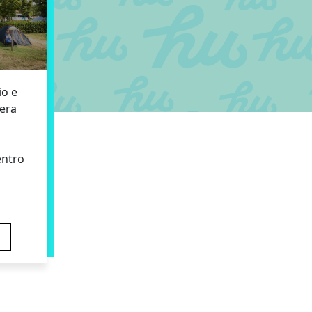
io e
mera
entro