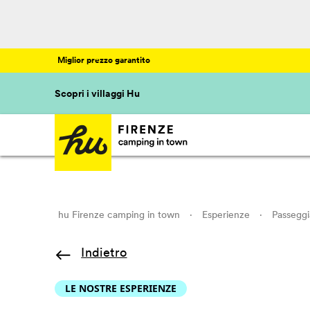
Miglior prezzo garantito
Scopri i villaggi Hu
hu Firenze camping in town
·
Esperienze
·
Passeggi
Indietro
LE NOSTRE ESPERIENZE