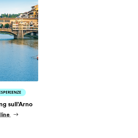
ESPERIENZE
ing sull'Arno
line