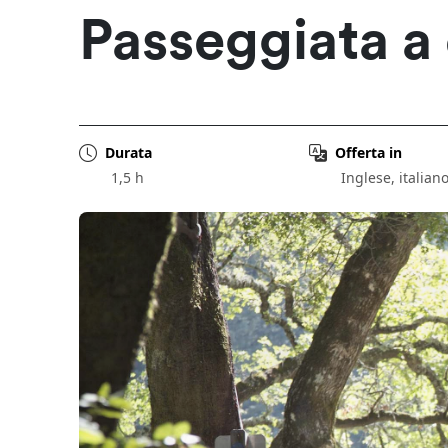
Passeggiata a 
Durata
Offerta in
1,5 h
Inglese, italian