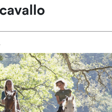
cavallo
o