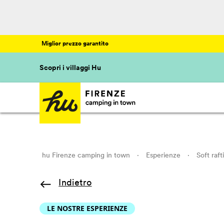
Miglior prezzo garantito
Scopri i villaggi Hu
hu Firenze camping in town
·
Esperienze
·
Soft raft
Indietro
LE NOSTRE ESPERIENZE