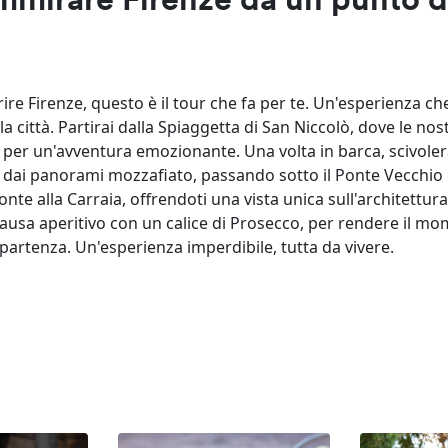
ammirare Firenze da un punto d
re Firenze, questo è il tour che fa per te. Un'esperienza ch
la città. Partirai dalla Spiaggetta di San Niccolò, dove le no
i per un'avventura emozionante. Una volta in barca, scivoler
 dai panorami mozzafiato, passando sotto il Ponte Vecchio 
onte alla Carraia, offrendoti una vista unica sull'architettur
 pausa aperitivo con un calice di Prosecco, per rendere il m
 partenza. Un'esperienza imperdibile, tutta da vivere.
t