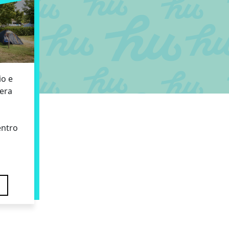
io e
mera
entro