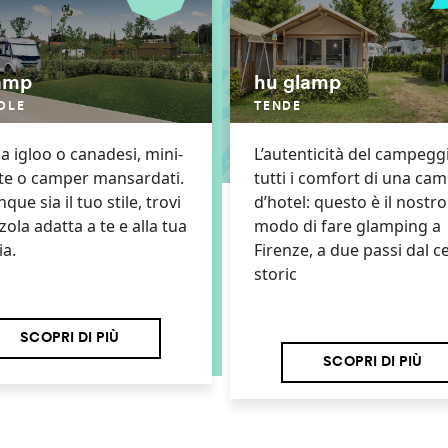
amp
hu glamp
OLE
TENDE
a igloo o canadesi, mini-
L’autenticità del campegg
te o camper mansardati.
tutti i comfort di una ca
ue sia il tuo stile, trovi
d’hotel: questo è il nostro
zola adatta a te e alla tua
modo di fare glamping a
ia.
Firenze, a due passi dal c
storic
SCOPRI DI PIÙ
SCOPRI DI PIÙ