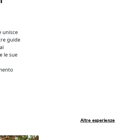
i
e unisce
stre guide
ai
e le sue
a
omento
Altre esperienze