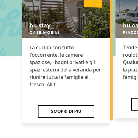
hu stay
hu c
CASE MOBILI
PIAZZ
La cucina con tutto
Tende 
l'occorrente, le camere
roulot
spaziose, i bagni privati e gli
Qualunq
spazi esterni della veranda per
la piaz
riunire tutta la famiglia al
famigl
fresco. All f
SCOPRI DI PIÙ