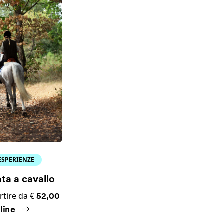
ESPERIENZE
ta a cavallo
rtire da €
52,00
line