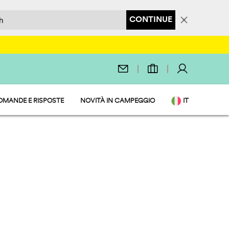
CONTINUE
OMANDE E RISPOSTE
NOVITÀ IN CAMPEGGIO
IT
EN
O SERVIZI
DE
NL
FR
PL