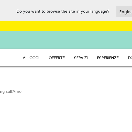
Do you want to browse the site in your language?
ALLOGGI
OFFERTE
SERVIZI
ESPERIENZE
D
HU STAY - CASE MOBILI
PARCO ACQUATICO
HU CAMP - PIAZZOLE
RISTORAZIONE, MARKET E PUNT
HU GLAMP - TENDE
SPORT E DIVERTIMENTO
PET FRIENDLY
ing sull'Arno