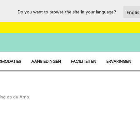
Do you want to browse the site in your language?
MODATIES
AANBIEDINGEN
FACILITEITEN
ERVARINGEN
TAY - STACARAVANS
HORECA, MARKET EN SERVICEPUN
AMP - STANDPLAATSEN
SPORT EN PLEZIER
LAMP - TENTEN
WATER PARK
PET FRIENDLY
ting op de Arno