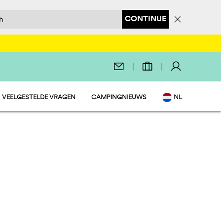
CONTINUE
VEELGESTELDE VRAGEN
CAMPINGNIEUWS
NL
T
EN
IT
DE
FR
PL