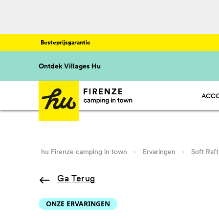
Besteprijsgarantie
Ontdek Villages Hu
ACCO
HU S
HU C
HU G
hu Firenze camping in town
·
Ervaringen
·
Soft Raf
Ga Terug
ONZE ERVARINGEN