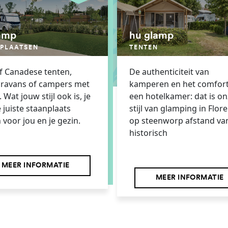
amp
hu glamp
PLAATSEN
TENTEN
of Canadese tenten,
De authenticiteit van
aravans of campers met
kamperen en het comfort
 Wat jouw stijl ook is, je
een hotelkamer: dat is o
e juiste staanplaats
stijl van glamping in Flor
 voor jou en je gezin.
op steenworp afstand va
historisch
MEER INFORMATIE
MEER INFORMATIE