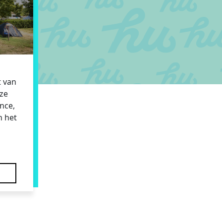
 van
nze
ence,
n het