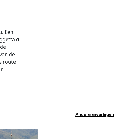
u. Een
ggetta di
nde
 van de
e route
an
Andere ervaringen