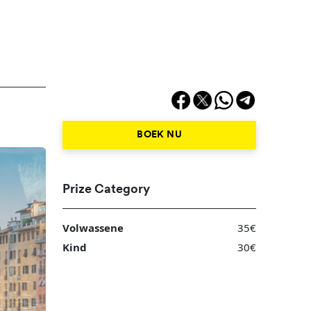
BOEK NU
Prize Category
Volwassene
35€
Kind
30€