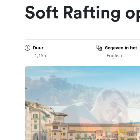
Soft Rafting o
Duur
Gegeven in het
1,15h
English