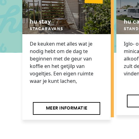
hu stay
hu c
STACARAVANS
STAND
De keuken met alles wat je
Iglo- 
nodig hebt om de dag te
minic
beginnen met de geur van
alkoof.
koffie en het getjilp van
zult d
vogeltjes. Een eigen ruimte
vinden
waar je kunt lachen,
MEER INFORMATIE