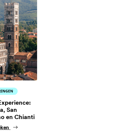
RINGEN
Experience:
na, San
o en Chianti
eken