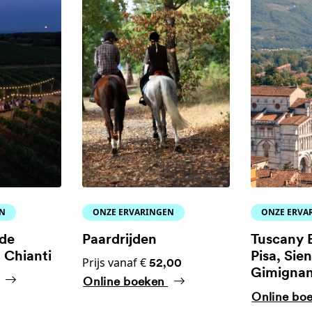
EN
ONZE ERVARINGEN
ONZE ERVA
 de
Paardrijden
Tuscany 
 Chianti
Pisa, Sie
Prijs vanaf €
52,00
Gimignan
Online boeken
Online bo