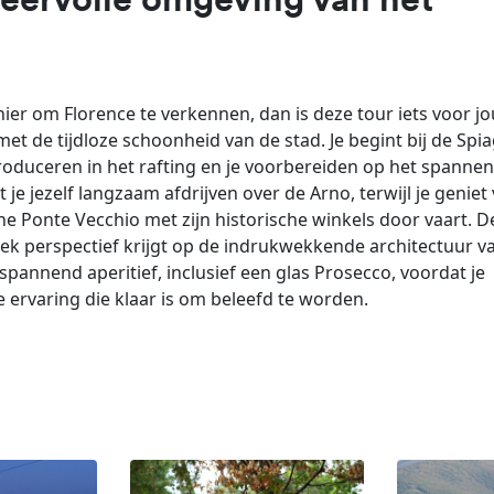
feervolle omgeving van het
ier om Florence te verkennen, dan is deze tour iets voor jo
t de tijdloze schoonheid van de stad. Je begint bij de Spia
roduceren in het rafting en je voorbereiden op het spanne
 je jezelf langzaam afdrijven over de Arno, terwijl je geniet
 Ponte Vecchio met zijn historische winkels door vaart. D
niek perspectief krijgt op de indrukwekkende architectuur v
pannend aperitief, inclusief een glas Prosecco, voordat je
e ervaring die klaar is om beleefd te worden.