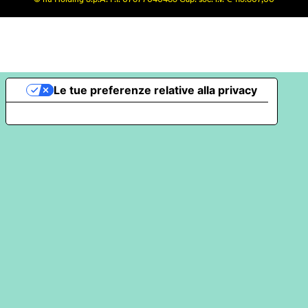
© hu Holding S.p.A. P.I. 07377040485 Cap. soc. i.v. € 115.807,00
Le tue preferenze relative alla privacy
Informativa sulla raccolta