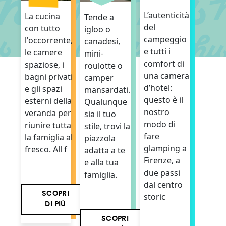
L’autenticità
La cucina
Tende a
del
con tutto
igloo o
campeggio
l'occorrente,
canadesi,
e tutti i
le camere
mini-
comfort di
spaziose, i
roulotte o
una camera
bagni privati
camper
d’hotel:
e gli spazi
mansardati.
questo è il
esterni della
Qualunque
nostro
veranda per
sia il tuo
modo di
riunire tutta
stile, trovi la
fare
la famiglia al
piazzola
glamping a
fresco. All f
adatta a te
Firenze, a
e alla tua
due passi
famiglia.
dal centro
SCOPRI
storic
DI PIÙ
SCOPRI