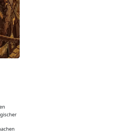
den
gischer
 machen