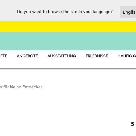
Do you want to browse the site in your language?
FTE
ANGEBOTE
AUSSTATTUNG
ERLEBNISSE
HÄUFIG G
 MOBILHEIME
FOOD, MARKET AND SERVICE POINT
 STELLPLÄTZE
SPORT UND SPASS
- ZELTE
WASSERPARK
PET FRIENDLY
en für kleine Entdecker
5