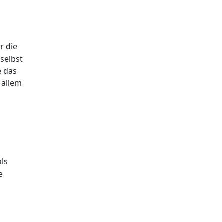
r die
selbst
e das
 allem
als
e