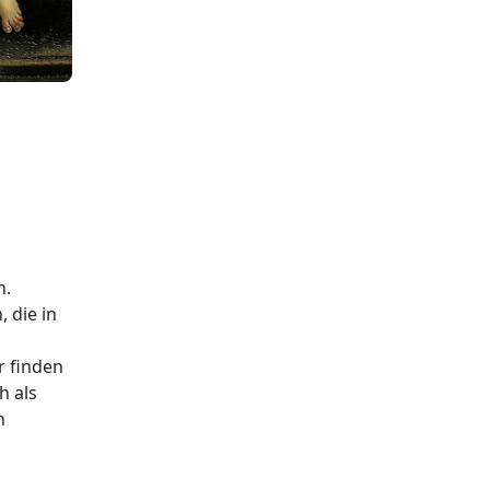
n.
 die in
r finden
h als
n