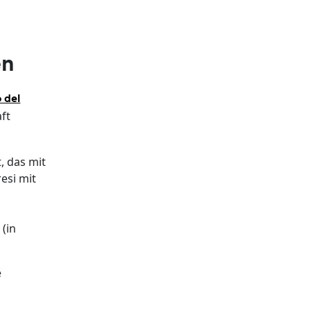
en
 del
ft
, das mit
esi mit
(in
e