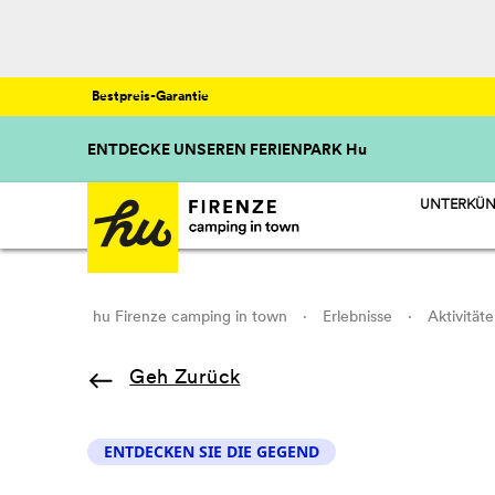
Bestpreis-Garantie
ENTDECKE UNSEREN FERIENPARK Hu
UNTERKÜN
HU STAY -
HU CAMP -
HU GLAMP 
hu Firenze camping in town
·
Erlebnisse
·
Aktivität
Geh Zurück
ENTDECKEN SIE DIE GEGEND