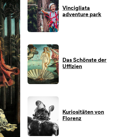
Vincigliata
adventure park
Das Schönste der
Uffizien
Kuriositäten von
Florenz