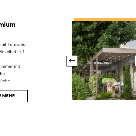
emium
 mit Fernseher
Einzelbett + 1
zimmer mit
che
Küche
E MEHR