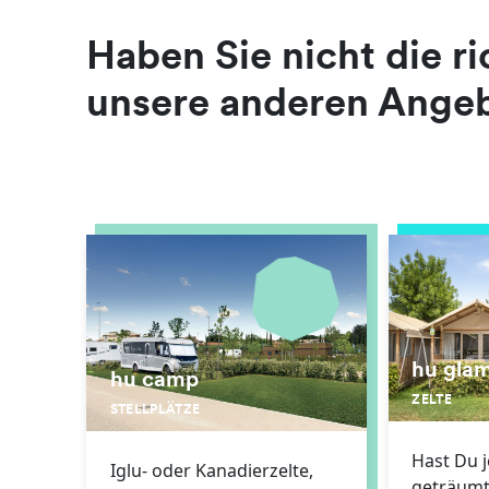
Haben Sie nicht die r
unsere anderen Ange
hu gla
hu camp
ZELTE
STELLPLÄTZE
Hast Du 
Iglu- oder Kanadierzelte,
geträumt