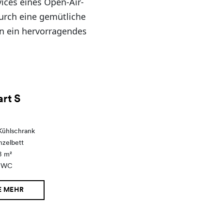
ices eines Open-Air-
durch eine gemütliche
n ein hervorragendes
rt S
Kühlschrank
nzelbett
8 m²
d WC
E MEHR