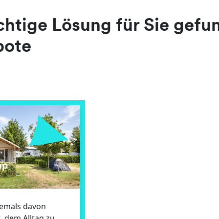
ichtige Lösung für Sie gef
bote
mp
jemals davon
, dem Alltag zu