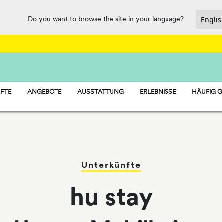
Do you want to browse the site in your language?
FTE
ANGEBOTE
AUSSTATTUNG
ERLEBNISSE
HÄUFIG G
 MOBILHEIME
FOOD, MARKET AND SERVICE POINT
 STELLPLÄTZE
SPORT UND SPASS
- ZELTE
WASSERPARK
PET FRIENDLY
Unterkünfte
hu stay