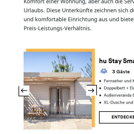
Komfort einer Wohnung, aber auch die Serv
Urlaubs. Diese Unterkünfte zeichnen sich 
und komfortable Einrichtung aus und biete
Preis-Leistungs-Verhältnis.
hu Stay Sma
3 Gäste
•
Fernseher und 
•
Doppelbett + Ei
•
Außenveranda 
•
XL-Dusche un
ENTDECK