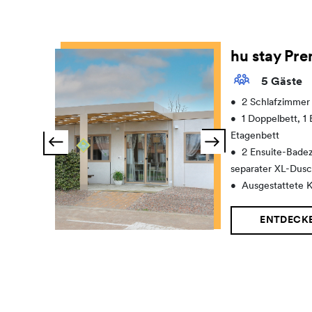
hu stay Pr
5 Gäste
•
2 Schlafzimmer
•
1 Doppelbett, 1 
Etagenbett
•
2 Ensuite-Bade
separater XL-Dus
•
Ausgestattete 
ENTDECK