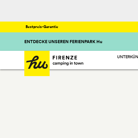
Bestpreis-Garantie
ENTDECKE UNSEREN FERIENPARK Hu
UNTERKÜN
HU STAY -
HU CAMP -
HU GLAMP 