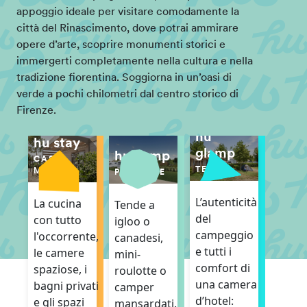
appoggio ideale per visitare comodamente la
città del Rinascimento, dove potrai ammirare
opere d’arte, scoprire monumenti storici e
immergerti completamente nella cultura e nella
tradizione fiorentina. Soggiorna in un’oasi di
verde a pochi chilometri dal centro storico di
Firenze.
hu
hu stay
glamp
hu camp
CASE
TENDE
MOBILI
PIAZZOLE
L’autenticità
La cucina
Tende a
del
con tutto
igloo o
campeggio
l'occorrente,
canadesi,
e tutti i
le camere
mini-
comfort di
spaziose, i
roulotte o
una camera
bagni privati
camper
d’hotel:
e gli spazi
mansardati.