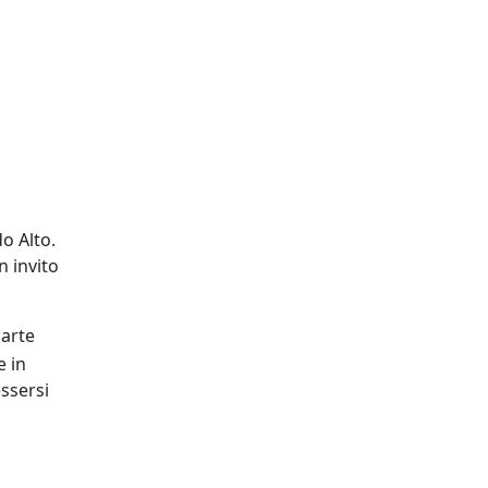
o Alto.
n invito
parte
e in
ssersi