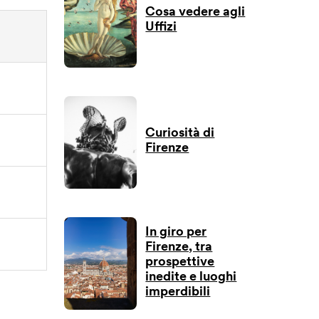
Cosa vedere agli
Uffizi
Curiosità di
Firenze
In giro per
Firenze, tra
prospettive
inedite e luoghi
imperdibili