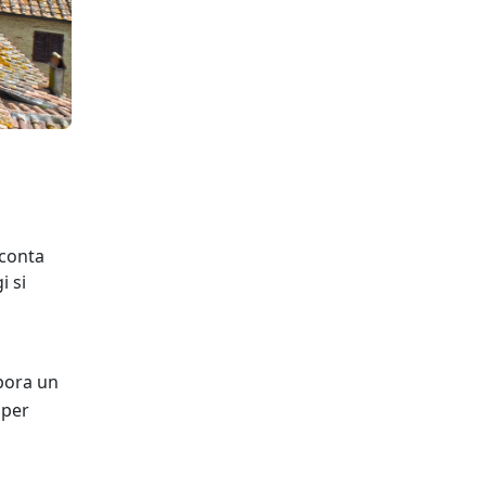
cconta
i si
i
apora un
 per