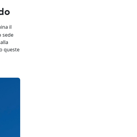
ldo
ina il
to sede
alla
to queste