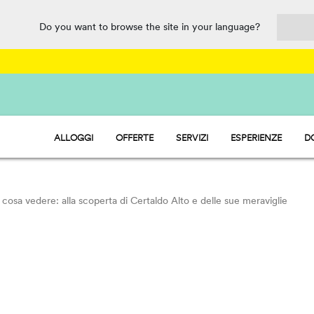
Do you want to browse the site in your language?
ALLOGGI
OFFERTE
SERVIZI
ESPERIENZE
D
HU STAY - CASE MOBILI
PARCO ACQUATICO
HU CAMP - PIAZZOLE
RISTORAZIONE, MARKET E PUNT
HU GLAMP - TENDE
SPORT E DIVERTIMENTO
PET FRIENDLY
 cosa vedere: alla scoperta di Certaldo Alto e delle sue meraviglie