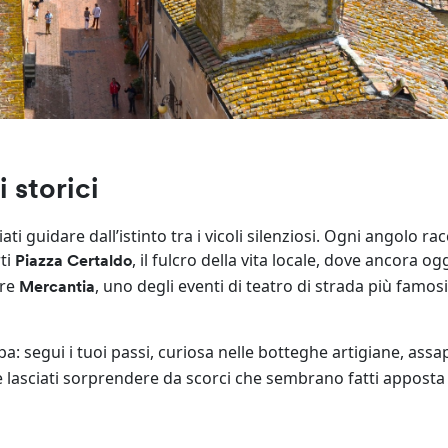
i storici
iati guidare dall’istinto tra i vicoli silenziosi. Ogni angolo ra
rti
, il fulcro della vita locale, dove ancora ogg
Piazza Certaldo
bre
, uno degli eventi di teatro di strada più famos
Mercantia
: segui i tuoi passi, curiosa nelle botteghe artigiane, ass
a e lasciati sorprendere da scorci che sembrano fatti apposta