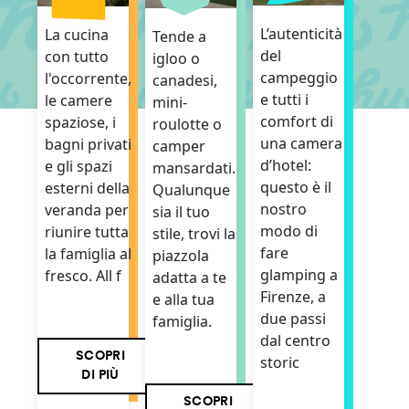
L’autenticità
La cucina
Tende a
del
con tutto
igloo o
campeggio
l'occorrente,
canadesi,
e tutti i
le camere
mini-
comfort di
spaziose, i
roulotte o
una camera
bagni privati
camper
d’hotel:
e gli spazi
mansardati.
questo è il
esterni della
Qualunque
nostro
veranda per
sia il tuo
modo di
riunire tutta
stile, trovi la
fare
la famiglia al
piazzola
glamping a
fresco. All f
adatta a te
Firenze, a
e alla tua
due passi
famiglia.
dal centro
SCOPRI
storic
DI PIÙ
SCOPRI