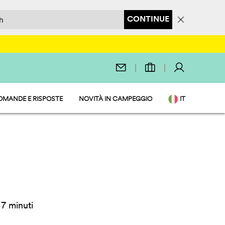
CONTINUE
OMANDE E RISPOSTE
NOVITÀ IN CAMPEGGIO
IT
EN
O SERVIZI
DE
NL
FR
PL
7 minuti