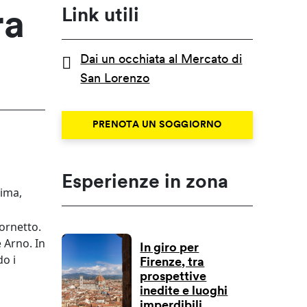
Link utili
ra
Dai un occhiata al Mercato di
San Lorenzo
PRENOTA UN SOGGIORNO
Esperienze in zona
nima,
cornetto.
 Arno. In
In giro per
do i
Firenze, tra
prospettive
inedite e luoghi
imperdibili