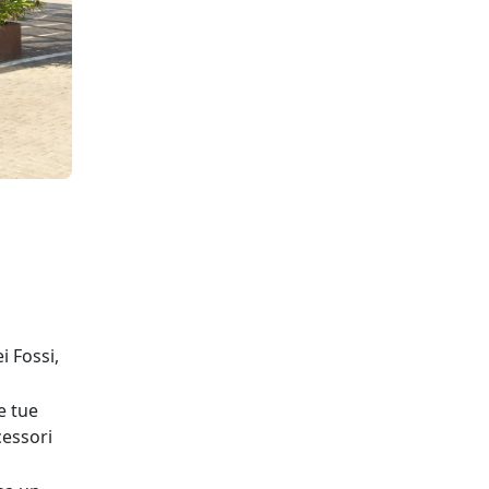
i Fossi,
e tue
cessori