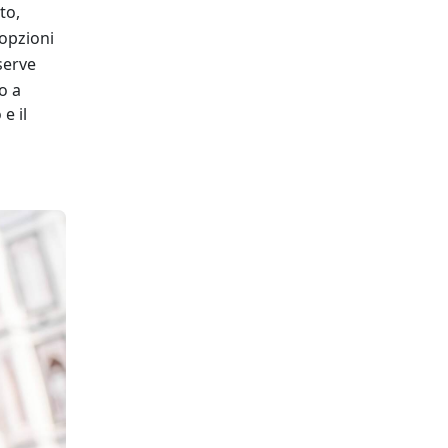
to,
 opzioni
serve
o a
e il