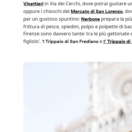
in Via dei Cerchi, dove potrai gustare u
Vinattieri
oppure i chioschi del
, do
Mercato di San Lorenzo
per un gustoso spuntino:
prepara la più
Nerbone
frittura di pesce, spiedini, polpo e polpette di 
Firenze sono davvero tante: tra le più gettonate 
figliolo’,
e
‘l Trippaio di San Frediano
I’ Trippaio di