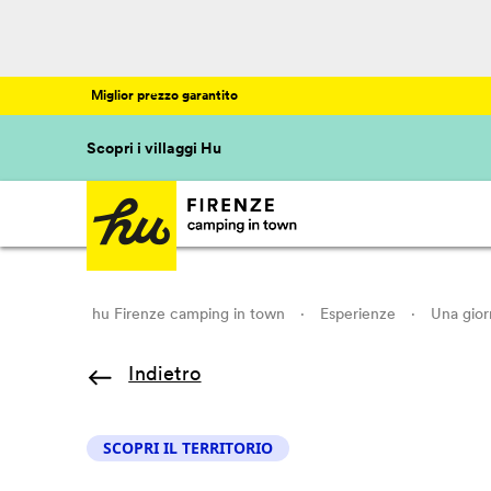
Miglior prezzo garantito
Scopri i villaggi Hu
hu Firenze camping in town
·
Esperienze
·
Una giorn
Indietro
SCOPRI IL TERRITORIO