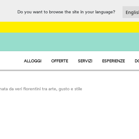
Do you want to browse the site in your language?
ALLOGGI
OFFERTE
SERVIZI
ESPERIENZE
D
HU STAY - CASE MOBILI
PARCO ACQUATICO
HU CAMP - PIAZZOLE
RISTORAZIONE, MARKET E PUNT
HU GLAMP - TENDE
SPORT E DIVERTIMENTO
PET FRIENDLY
ata da veri fiorentini tra arte, gusto e stile