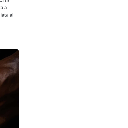
asa un
ra a
iata al