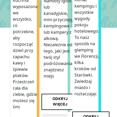
Kuchnia
Namioty igloo
kempingu i
wyposażona
lub
wszystkie
we
kanadyjskie,
wygody
wszystko,
mini przyczepy
pokoju
co
kempingowe
hotelowego.
potrzebne,
lub kampery z
To nasz
aby
alkową.
sposób na
rozpocząć
Niezależnie od
glamping
dzień przy
tego, jaki jest
we Florencji,
zapachu
twój styl
kilka
kawy i
podróżowania,
kroków od
śpiewie
znajdziesz
Starówki.
ptaków.
miejs
Zwiedzaj
Przestrzeń
miasto i
cała dla
roztaczając
ciebie, gdzie
ODKRYJ
możesz się
WIĘCEJ
śmi
ODKRYJ