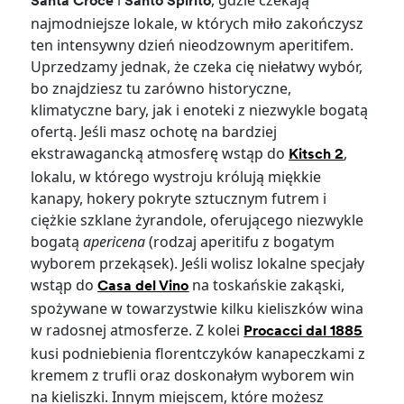
Santa Croce
Santo Spirito
najmodniejsze lokale, w których miło zakończysz
ten intensywny dzień nieodzownym aperitifem.
Uprzedzamy jednak, że czeka cię niełatwy wybór,
bo znajdziesz tu zarówno historyczne,
klimatyczne bary, jak i enoteki z niezwykle bogatą
ofertą. Jeśli masz ochotę na bardziej
ekstrawagancką atmosferę wstąp do
,
Kitsch 2
lokalu, w którego wystroju królują miękkie
kanapy, hokery pokryte sztucznym futrem i
ciężkie szklane żyrandole, oferującego niezwykle
bogatą
apericena
(rodzaj aperitifu z bogatym
wyborem przekąsek). Jeśli wolisz lokalne specjały
wstąp do
na toskańskie zakąski,
Casa del Vino
spożywane w towarzystwie kilku kieliszków wina
w radosnej atmosferze. Z kolei
Procacci dal 1885
kusi podniebienia florentczyków kanapeczkami z
kremem z trufli oraz doskonałym wyborem win
na kieliszki. Innym miejscem, które możesz