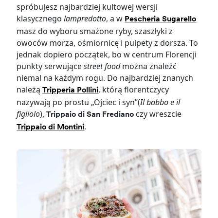
spróbujesz najbardziej kultowej wersji
klasycznego
lampredotto
, a w
Pescheria Sugarello
masz do wyboru smażone ryby, szaszłyki z
owoców morza, ośmiornicę i pulpety z dorsza. To
jednak dopiero początek, bo w centrum Florencji
punkty serwujące
street food
można znaleźć
niemal na każdym rogu. Do najbardziej znanych
należą
, którą florentczycy
Tripperia Pollini
nazywają po prostu „Ojciec i syn”(
Il babbo e il
figliolo
),
czy wreszcie
Trippaio di San Frediano
.
Trippaio di Montini