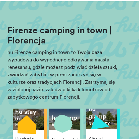
Firenze camping in town |
Florencja
hu Firenze camping in town to Twoja baza
wypadowa do wygodnego odkrywania miasta
renesansu, gdzie możesz podziwiać dzieła sztuki,
zwiedzać zabytki i w pełni zanurzyć się w
kulturze oraz tradycjach Florencji. Zatrzymaj się
w zielonej oazie, zaledwie kilka kilometrów od
zabytkowego centrum Florencji.
hu
hu stay
glamp
hu camp
DOMKI
NAMIOTY
MOBILNE
BOISKA
Klimat