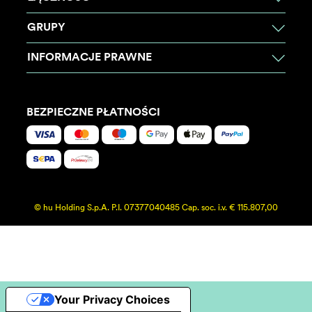
GRUPY
INFORMACJE PRAWNE
BEZPIECZNE PŁATNOŚCI
© hu Holding S.p.A. P.I. 07377040485 Cap. soc. i.v. € 115.807,00
Your Privacy Choices