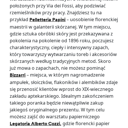
położonych przy Via dei Fossi, aby podziwiać
rzemieślników przy pracy. Znajdziesz tu na
przykład
– uosobienie florenckiej
Pelletteria Papini
maestrii w galanterii skórzanej. W tym miejscu,
gdzie sztuka obróbki skóry jest przekazywana z
pokolenia na pokolenie od 1896 roku, poczujesz
charakterystyczny, ciepły i intensywny zapach,
który towarzyszy wytwarzaniu toreb i akcesoriów
skórzanych według tradycyjnych metod. Skoro
już mowa o zapachach, nie możesz pominąć
– miejsca, w którym nagromadzenie
Bizzarri
ampułek, słoiczków, flakoników i alembików zdaje
się przenosić klientów wprost do XIX-wiecznego
zakładu aptekarskiego. Idealnym zakończeniem
takiego poranka będzie niewątpliwie zakup
jakiegoś oryginalnego prezentu. W tym celu
możesz zajść do warsztatu papierniczego
,
gdzie florencki papier
Legatoria Alberto Cozzi