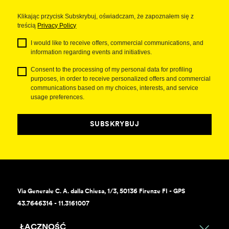
Klikając przycisk Subskrybuj, oświadczam, że zapoznałem się z
treścią
Privacy Policy
I would like to receive offers, commercial communications, and
information regarding events and initiatives.
Consent to the processing of my personal data for profiling
purposes, in order to receive personalized offers and commercial
communications based on my choices, interests, and service
usage preferences.
SUBSKRYBUJ
Via Generale C. A. dalla Chiesa, 1/3, 50136 Firenze FI - GPS
43.7646314 - 11.3161007
ŁĄCZNOŚĆ