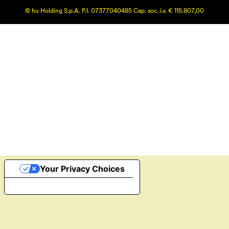
© hu Holding S.p.A. P.I. 07377040485 Cap. soc. i.v. € 115.807,00
Your Privacy Choices
Notice at collection