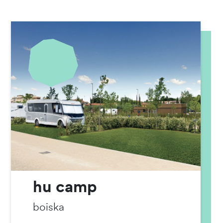
hu camp
boiska