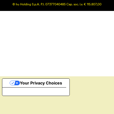
© hu Holding S.p.A. P.I. 07377040485 Cap. soc. i.v. € 115.807,00
Your Privacy Choices
Notice at collection