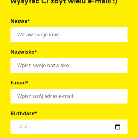
wysyłać Ci zbyt wielu e-maili :)
Nazwa*
Nazwisko*
E-mail*
Birthdate*