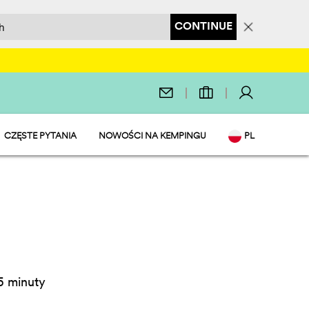
CONTINUE
CZĘSTE PYTANIA
NOWOŚCI NA KEMPINGU
PL
USŁUGOWY
EN
IT
DE
NL
FR
5 minuty