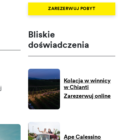
ZAREZERWUJ POBYT
Bliskie
doświadczenia
Kolacja w winnicy
j
w Chianti
Zarezerwuj online
Ape Calessino