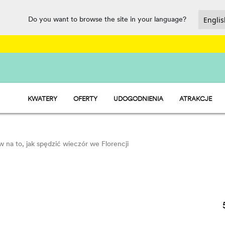
Do you want to browse the site in your language?
KWATERY
OFERTY
UDOGODNIENIA
ATRAKCJE
HU STAY - DOMKI MOBILNE
GASTRONOMIA, MARKET I PUNKT 
HU CAMP - BOISKA
SPORT I ZABAWA
HU GLAMP - NAMIOTY
WATER PARK
PET FRIENDLY
 na to, jak spędzić wieczór we Florencji