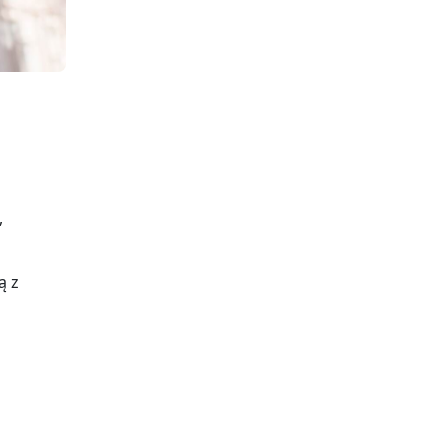
,
ą z