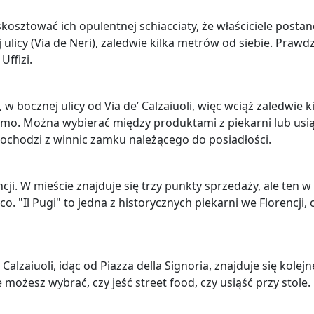
y skosztować ich opulentnej schiacciaty, że właściciele postan
 ulicy (Via de Neri), zaledwie kilka metrów od siebie. Prawd
Uffizi.
 bocznej ulicy od Via de’ Calzaiuoli, więc wciąż zaledwie k
uomo. Można wybierać między produktami z piekarni lub usi
pochodzi z winnic zamku należącego do posiadłości.
cji. W mieście znajduje się trzy punkty sprzedaży, ale ten 
o. "Il Pugi" to jedna z historycznych piekarni we Florencji,
Calzaiuoli, idąc od Piazza della Signoria, znajduje się kolejn
 możesz wybrać, czy jeść street food, czy usiąść przy stole.