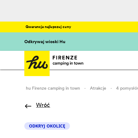
Gwarancja najlepszej ceny
Odkrywaj wioski Hu
hu Firenze camping in town
·
Atrakcje
·
4 pomysłów
Wróć
ODKRYJ OKOLICĘ