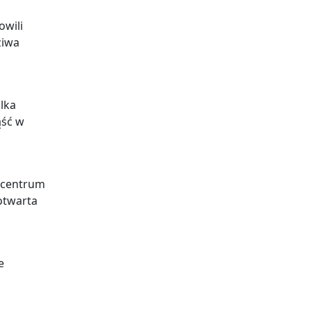
owili
ziwa
ilka
ąść w
w centrum
 otwarta
e