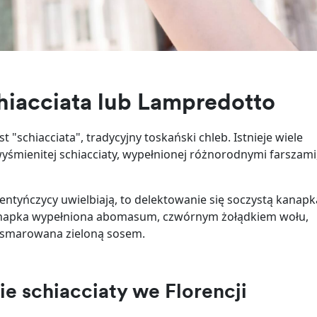
chiacciata lub Lampredotto
"schiacciata", tradycyjny toskański chleb. Istnieje wiele
śmienitej schiacciaty, wypełnionej różnorodnymi farszami
entyńczycy uwielbiają, to delektowanie się soczystą kanapk
 kanapka wypełniona abomasum, czwórnym żołądkiem wołu,
smarowana zieloną sosem.
ie schiacciaty we Florencji