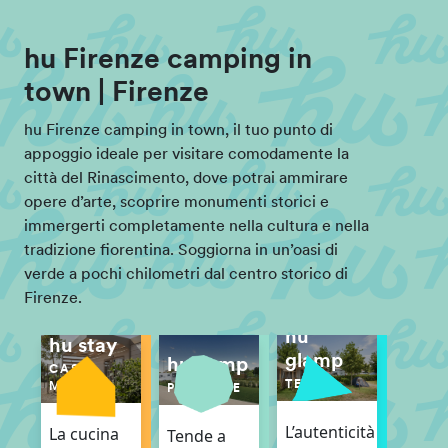
hu Firenze camping in
town | Firenze
hu Firenze camping in town, il tuo punto di
appoggio ideale per visitare comodamente la
città del Rinascimento, dove potrai ammirare
opere d’arte, scoprire monumenti storici e
immergerti completamente nella cultura e nella
tradizione fiorentina. Soggiorna in un’oasi di
verde a pochi chilometri dal centro storico di
Firenze.
hu
hu stay
glamp
hu camp
CASE
TENDE
MOBILI
PIAZZOLE
L’autenticità
La cucina
Tende a