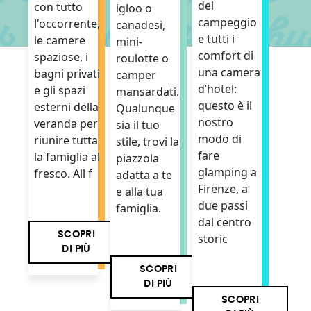
del
con tutto
igloo o
campeggio
l'occorrente,
canadesi,
e tutti i
le camere
mini-
comfort di
spaziose, i
roulotte o
una camera
bagni privati
camper
d’hotel:
e gli spazi
mansardati.
questo è il
esterni della
Qualunque
nostro
veranda per
sia il tuo
modo di
riunire tutta
stile, trovi la
fare
la famiglia al
piazzola
glamping a
fresco. All f
adatta a te
Firenze, a
e alla tua
due passi
famiglia.
dal centro
SCOPRI
storic
DI PIÙ
SCOPRI
DI PIÙ
SCOPRI