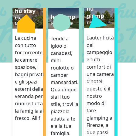
hu
hu stay
glamp
hu camp
CASE
TENDE
MOBILI
PIAZZOLE
L’autenticità
La cucina
Tende a
del
con tutto
igloo o
campeggio
l'occorrente,
canadesi,
e tutti i
le camere
mini-
comfort di
spaziose, i
roulotte o
una camera
bagni privati
camper
d’hotel:
e gli spazi
mansardati.
questo è il
esterni della
Qualunque
nostro
veranda per
sia il tuo
modo di
riunire tutta
stile, trovi la
fare
la famiglia al
piazzola
glamping a
fresco. All f
adatta a te
Firenze, a
e alla tua
due passi
famiglia.