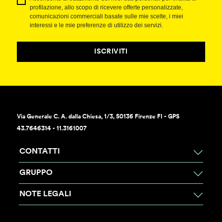
profilazione, allo scopo di ricevere offerte personalizzate,
comunicazioni commerciali basate sulle mie scelte, i miei
interessi e le mie preferenze di utilizzo dei servizi.
ISCRIVITI
Via Generale C. A. dalla Chiesa, 1/3, 50136 Firenze FI - GPS
43.7646314 - 11.3161007
CONTATTI
GRUPPO
NOTE LEGALI