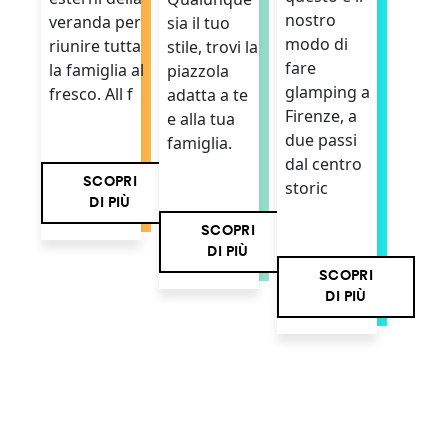
nostro
veranda per
sia il tuo
modo di
riunire tutta
stile, trovi la
fare
la famiglia al
piazzola
glamping a
fresco. All f
adatta a te
Firenze, a
e alla tua
due passi
famiglia.
dal centro
SCOPRI
storic
DI PIÙ
SCOPRI
DI PIÙ
SCOPRI
DI PIÙ