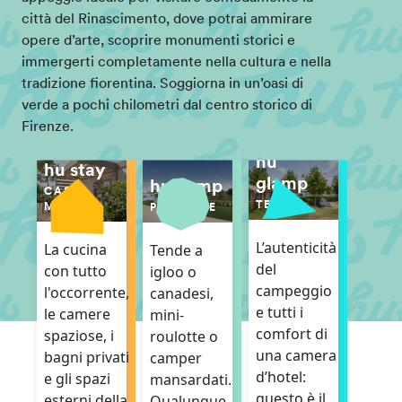
città del Rinascimento, dove potrai ammirare
opere d’arte, scoprire monumenti storici e
immergerti completamente nella cultura e nella
tradizione fiorentina. Soggiorna in un’oasi di
verde a pochi chilometri dal centro storico di
Firenze.
hu
hu stay
glamp
hu camp
CASE
TENDE
MOBILI
PIAZZOLE
L’autenticità
La cucina
Tende a
del
con tutto
igloo o
campeggio
l'occorrente,
canadesi,
e tutti i
le camere
mini-
comfort di
spaziose, i
roulotte o
una camera
bagni privati
camper
d’hotel:
e gli spazi
mansardati.
questo è il
esterni della
Qualunque