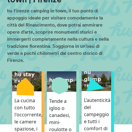
town | Firenze
hu Firenze camping in town, il tuo punto di
appoggio ideale per visitare comodamente la
città del Rinascimento, dove potrai ammirare
opere d’arte, scoprire monumenti storici e
immergerti completamente nella cultura e nella
tradizione fiorentina. Soggiorna in un’oasi di
verde a pochi chilometri dal centro storico di
Firenze.
hu
hu stay
glamp
hu camp
CASE
TENDE
MOBILI
PIAZZOLE
L’autenticità
La cucina
Tende a
del
con tutto
igloo o
campeggio
l'occorrente,
canadesi,
e tutti i
le camere
mini-
comfort di
spaziose, i
roulotte o