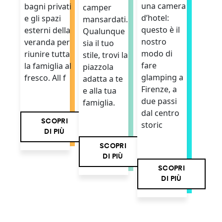
una camera
bagni privati
camper
d’hotel:
e gli spazi
mansardati.
questo è il
esterni della
Qualunque
nostro
veranda per
sia il tuo
modo di
riunire tutta
stile, trovi la
fare
la famiglia al
piazzola
glamping a
fresco. All f
adatta a te
Firenze, a
e alla tua
due passi
famiglia.
dal centro
SCOPRI
storic
DI PIÙ
SCOPRI
DI PIÙ
SCOPRI
DI PIÙ