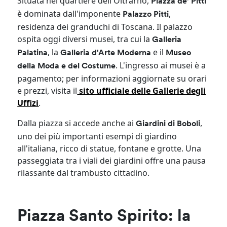
Situata nel quartiere dell'Oltrarno,
Piazza de' Pitti
è dominata dall'imponente
,
Palazzo Pitti
residenza dei granduchi di Toscana. Il palazzo
ospita oggi diversi musei, tra cui la
Galleria
, la
e il
Palatina
Galleria d'Arte Moderna
Museo
. L'ingresso ai musei è a
della Moda e del Costume
pagamento; per informazioni aggiornate su orari
e prezzi, visita il
sito ufficiale delle Gallerie degli
Uffizi
.​
Dalla piazza si accede anche ai
,
Giardini di Boboli
uno dei più importanti esempi di giardino
all'italiana, ricco di statue, fontane e grotte. Una
passeggiata tra i viali dei giardini offre una pausa
rilassante dal trambusto cittadino.​
Piazza Santo Spirito: la