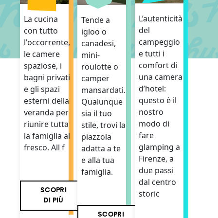
L’autenticità
La cucina
Tende a
del
con tutto
igloo o
campeggio
l'occorrente,
canadesi,
e tutti i
le camere
mini-
comfort di
spaziose, i
roulotte o
una camera
bagni privati
camper
d’hotel:
e gli spazi
mansardati.
questo è il
esterni della
Qualunque
nostro
veranda per
sia il tuo
modo di
riunire tutta
stile, trovi la
fare
la famiglia al
piazzola
glamping a
fresco. All f
adatta a te
Firenze, a
e alla tua
due passi
famiglia.
dal centro
SCOPRI
storic
DI PIÙ
SCOPRI