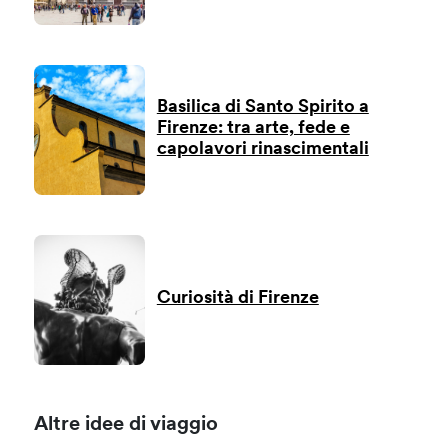
Basilica di Santo Spirito a
Firenze: tra arte, fede e
capolavori rinascimentali
Curiosità di Firenze
Altre idee di viaggio