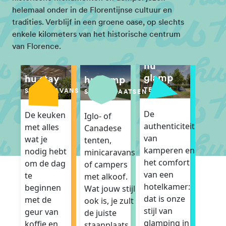
helemaal onder in de Florentijnse cultuur en
tradities. Verblijf in een groene oase, op slechts
enkele kilometers van het historische centrum
van Florence.
hu
glamp
hu stay
hu camp
TENTEN
STACARAVANS
STANDPLAATSEN
De
De keuken
Iglo- of
authenticiteit
met alles
Canadese
van
wat je
tenten,
kamperen en
nodig hebt
minicaravans
het comfort
om de dag
of campers
van een
te
met alkoof.
hotelkamer:
beginnen
Wat jouw stijl
dat is onze
met de
ook is, je zult
stijl van
geur van
de juiste
glamping in
koffie en
staanplaats