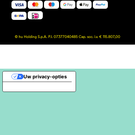
© hu Holding S.p.A. P.I. 07377040485 Cap. soc. i.v. € 115.807,00
Uw privacy-opties
Melding bij verzameling