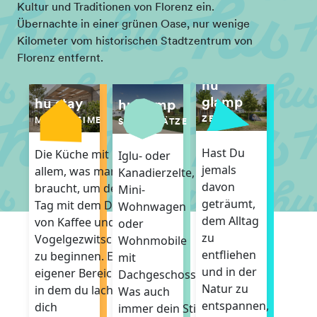
Kultur und Traditionen von Florenz ein.
Übernachte in einer grünen Oase, nur wenige
Kilometer vom historischen Stadtzentrum von
Florenz entfernt.
hu
glamp
hu stay
hu camp
ZELTE
MOBILHEIME
STELLPLÄTZE
Hast Du
Die Küche mit
Iglu- oder
jemals
allem, was man
Kanadierzelte,
davon
braucht, um den
Mini-
geträumt,
Tag mit dem Duft
Wohnwagen
dem Alltag
von Kaffee und
oder
zu
Vogelgezwitscher
Wohnmobile
entfliehen
zu beginnen. Ein
mit
und in der
eigener Bereich,
Dachgeschoss.
Natur zu
in dem du lachen,
Was auch
entspannen,
dich
immer dein Stil