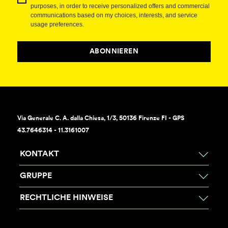
purposes, in order to receive personalized offers and commercial
communications based on my choices, interests, and service
usage preferences.
ABONNIEREN
Via Generale C. A. dalla Chiesa, 1/3, 50136 Firenze FI - GPS
43.7646314 - 11.3161007
KONTAKT
GRUPPE
RECHTLICHE HINWEISE