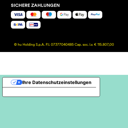
SICHERE ZAHLUNGEN
© hu Holding S.p.A. P.I. 07377040485 Cap. soc. i.v. € 115.807,00
Ihre Datenschutzeinstellungen
Hinweis bei Erhebung