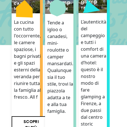
glamp
hu camp
CASE
TENDE
MOBILI
PIAZZOLE
L’autenticità
La cucina
Tende a
del
con tutto
igloo o
campeggio
l'occorrente,
canadesi,
e tutti i
le camere
mini-
comfort di
spaziose, i
roulotte o
una camera
bagni privati
camper
d’hotel:
e gli spazi
mansardati.
questo è il
esterni della
Qualunque
nostro
veranda per
sia il tuo
modo di
riunire tutta
stile, trovi la
fare
la famiglia al
piazzola
glamping a
fresco. All f
adatta a te
Firenze, a
e alla tua
due passi
famiglia.
dal centro
SCOPRI
storic