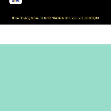
© hu Holding S.p.A. P.I. 07377040485 Cap. soc. i.v. € 115.807,00