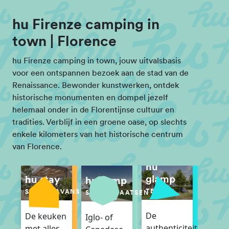
hu Firenze camping in
town | Florence
hu Firenze camping in town, jouw uitvalsbasis
voor een ontspannen bezoek aan de stad van de
Renaissance. Bewonder kunstwerken, ontdek
historische monumenten en dompel jezelf
helemaal onder in de Florentijnse cultuur en
tradities. Verblijf in een groene oase, op slechts
enkele kilometers van het historische centrum
van Florence.
hu
glamp
hu stay
hu camp
TENTEN
STACARAVANS
STANDPLAATSEN
De
De keuken
Iglo- of
authenticiteit
met alles