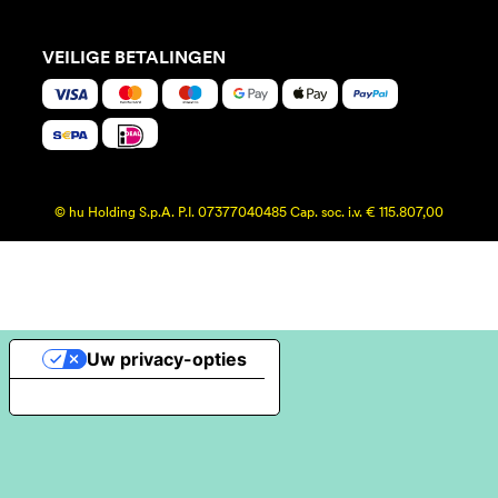
VEILIGE BETALINGEN
© hu Holding S.p.A. P.I. 07377040485 Cap. soc. i.v. € 115.807,00
Uw privacy-opties
Melding bij verzameling