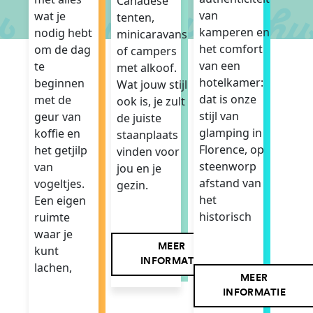
Canadese
van
wat je
tenten,
kamperen en
nodig hebt
minicaravans
het comfort
om de dag
of campers
van een
te
met alkoof.
hotelkamer:
beginnen
Wat jouw stijl
dat is onze
met de
ook is, je zult
stijl van
geur van
de juiste
glamping in
koffie en
staanplaats
Florence, op
het getjilp
vinden voor
steenworp
van
jou en je
afstand van
vogeltjes.
gezin.
het
Een eigen
historisch
ruimte
waar je
MEER
kunt
INFORMATIE
lachen,
MEER
INFORMATIE