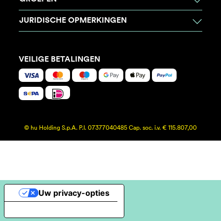
JURIDISCHE OPMERKINGEN
VEILIGE BETALINGEN
© hu Holding S.p.A. P.I. 07377040485 Cap. soc. i.v. € 115.807,00
Uw privacy-opties
Melding bij verzameling