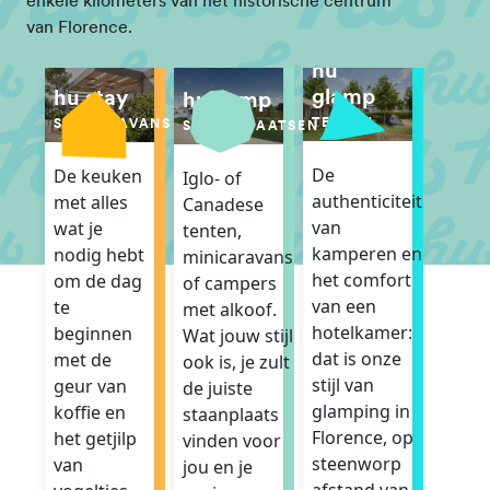
enkele kilometers van het historische centrum
van Florence.
hu
glamp
hu stay
hu camp
TENTEN
STACARAVANS
STANDPLAATSEN
De
De keuken
Iglo- of
authenticiteit
met alles
Canadese
van
wat je
tenten,
kamperen en
nodig hebt
minicaravans
het comfort
om de dag
of campers
van een
te
met alkoof.
hotelkamer:
beginnen
Wat jouw stijl
dat is onze
met de
ook is, je zult
stijl van
geur van
de juiste
glamping in
koffie en
staanplaats
Florence, op
het getjilp
vinden voor
steenworp
van
jou en je
afstand van