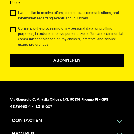
Policy
I would like to receive offers, commercial communications, and
information regarding events and initiatives.
Consent to the processing of my personal data for profiling
purposes, in order to receive personalized offers and commercial
communications based on my choices, interests, and service
usage preferences.
ABONNEREN
Via Generale C. A. dalla Chiesa, 1/3, 50136 Firenze FI - GPS
43.7646314 - 11.3161007
CONTACTEN
GROEPEN