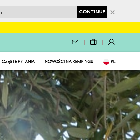
CONTINUE
CZĘSTE PYTANIA
NOWOŚCI NA KEMPINGU
PL
USŁUGOWY
EN
IT
DE
NL
FR