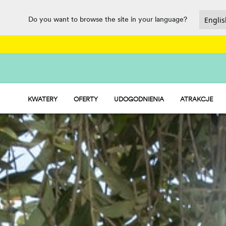
Do you want to browse the site in your language?
KWATERY
OFERTY
UDOGODNIENIA
ATRAKCJE
HU STAY - DOMKI MOBILNE
GASTRONOMIA, MARKET I PUNKT 
HU CAMP - BOISKA
SPORT I ZABAWA
HU GLAMP - NAMIOTY
WATER PARK
PET FRIENDLY