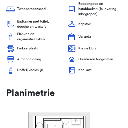
Beddengoed en
Tweepersoonsbed
handdoeken (1e levering
inbegrepen)
Badkamer met toilet,
Kapstok
douche en wastafel
Planken en
Veranda
organisatiezakken
Parkeerplaats
Kleine kluis
Airconditioning
Huisdieren toegestaan
Hoffelijkheidslijn
Koelkast
Planimetrie