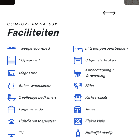
COMFORT EN NATUUR
Faciliteiten
Tweepersoonsbed
n° 2 eenpersoonsbedden
1 Opklapbed
Uitgeruste keuken
Airconditioning /
Magnetron
Verwarming
Ruime woonkamer
Föhn
2 volledige badkamers
Parkeerplaats
Large veranda
Terras
Huisdieren toegestaan
Kleine kluis
TV
Hoffelijkheidslijn