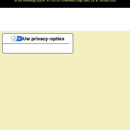
© hu Holding S.p.A. P.I. 07377040485 Cap. soc. i.v. € 115.807,00
Uw privacy-opties
Melding bij verzameling