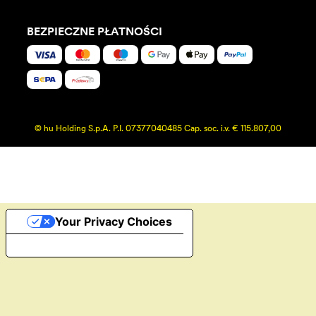
BEZPIECZNE PŁATNOŚCI
© hu Holding S.p.A. P.I. 07377040485 Cap. soc. i.v. € 115.807,00
Your Privacy Choices
Notice at collection