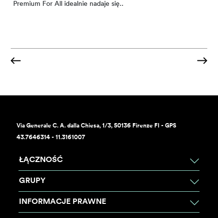
Premium For All idealnie nadaje się..
sypialni. Jest tu salon z..
prywatna łazienka, telewizor,..
wnętrzem. Drewniana konstrukcja zawiera..
sprawią, że Twoje wakacje..
wypoczynku na świeżym powietrzu,..
mają wszystko, co jest niezbędne do spędzenia urlopu na
świeżym powietrzu w..
Via Generale C. A. dalla Chiesa, 1/3, 50136 Firenze FI - GPS
43.7646314 - 11.3161007
ŁĄCZNOŚĆ
GRUPY
INFORMACJE PRAWNE