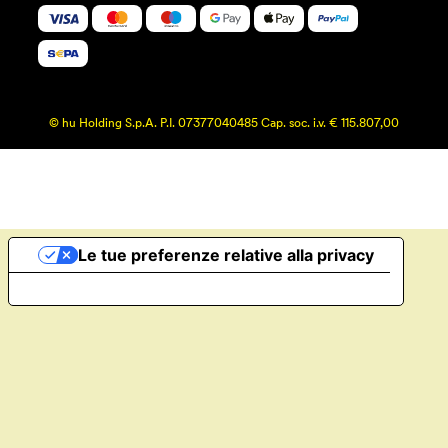
© hu Holding S.p.A. P.I. 07377040485 Cap. soc. i.v. € 115.807,00
Le tue preferenze relative alla privacy
Informativa sulla raccolta