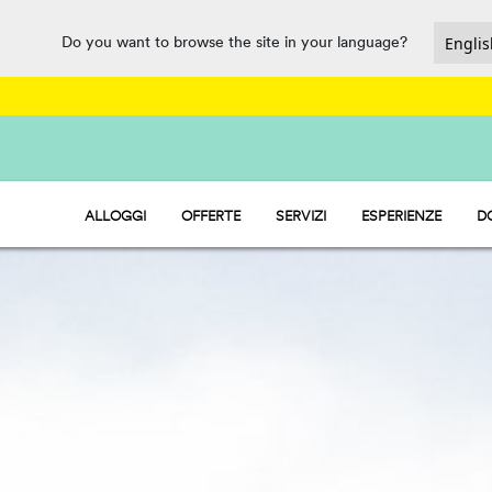
Do you want to browse the site in your language?
ALLOGGI
OFFERTE
SERVIZI
ESPERIENZE
D
HU STAY - CASE MOBILI
PARCO ACQUATICO
HU CAMP - PIAZZOLE
RISTORAZIONE, MARKET E PUNT
HU GLAMP - TENDE
SPORT E DIVERTIMENTO
PET FRIENDLY