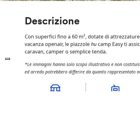
Descrizione
Con superfici fino a 60 m², dotate di attrezzature
vacanza openair, le piazzole
hu
camp Easy ti assic
caravan, camper o semplice tenda.
*Le immagini hanno solo scopo illustrativo e non costitui
ed arredo potrebbero differire da quanto rappresentato n
Superficie 50- 60 m²
Adatto a camper e
roulotte fino agli 7 metr