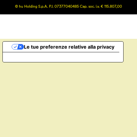
© hu Holding S.p.A. P.I. 07377040485 Cap. soc. i.v. € 115.807,00
Le tue preferenze relative alla privacy
Informativa sulla raccolta