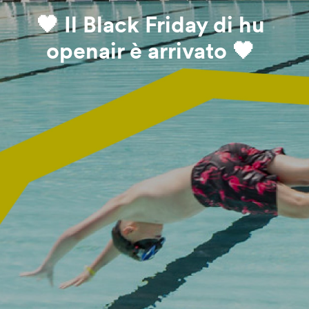
🖤 Il Black Friday di hu
openair è arrivato 🖤