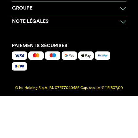
GROUPE
NOTE LÉGALES
PAIEMENTS SÉCURISÉS
© hu Holding S.p.A. P.I. 07377040485 Cap. soc. i.v. € 115.807,00