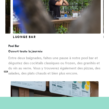
LUONGE BAR
MAR
Pool Bar
Ouvert toute la journée
Entre deux baignades, faites une pause à notre pool bar et
dégustez des cocktails classiques ou frozen, des granités et
du vin au verre. Vous y trouverez également des pizzas, des
salades, des plats chauds et bien plus encore.