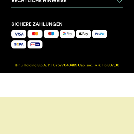
RECHTLICHE HINWEISE
SICHERE ZAHLUNGEN
© hu Holding S.p.A. P.I. 07377040485 Cap. soc. i.v. € 115.807,00