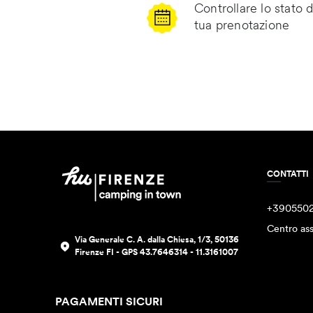
Controllare lo stato d
tua prenotazione
CONTATTI
+390550
Centro ass
Via Generale C. A. dalla Chiesa, 1/3, 50136
Firenze FI - GPS 43.7646314 - 11.3161007
PAGAMENTI SICURI