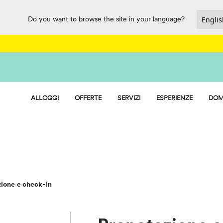
Do you want to browse the site in your language?
ALLOGGI
OFFERTE
SERVIZI
ESPERIENZE
DOM
HU STAY - CASE MOBILI
PARCO ACQUATICO
HU CAMP - PIAZZOLE
RISTORAZIONE, MARKET E PUNTO 
HU GLAMP - TENDE
SPORT E DIVERTIMENTO
PET FRIENDLY
ione e check-in