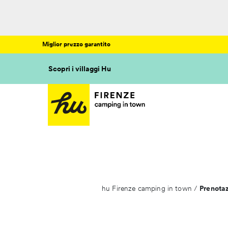
Miglior prezzo garantito
Scopri i villaggi Hu
hu Firenze camping in town
/
Prenotaz