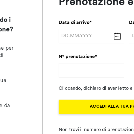
Prenotazione e
do i
Data di arrivo
*
Da
ione?
ne per
di
N° prenotazione
*
tua
Cliccando, dichiaro di aver letto 
ne da
ACCEDI ALLA TUA 
a
Non trovi il numero di prenotazio